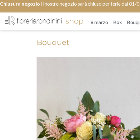
Chiusura negozio
Il nostro negozio sarà chiuso per ferie dal 0
8 marzo
Box
Bouq
Bouquet