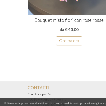
Bouquet misto fiori con rose rosse
da € 40,00
Ordina ora
CONTATTI
C.so Europa, 76
48018 – Faenza (Ravenna)
Utilizzando shop.fioreriarondinini.it, accetti il nostro uso dei
cookie
, per una tua migliore e
Phone:
+39 0546 060396