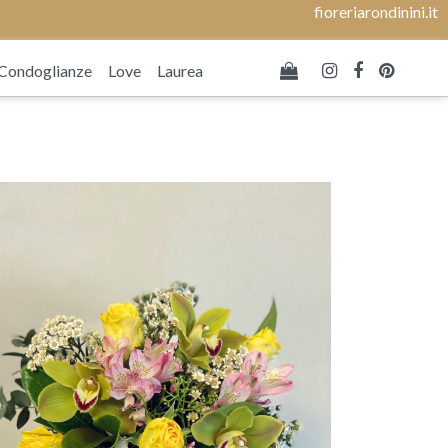
fioreriarondinini.it
Condoglianze
Love
Laurea